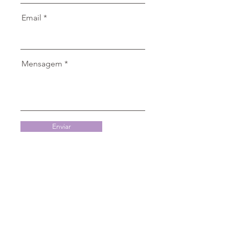
Email
Mensagem
Enviar
Já está nos
acompanhando?