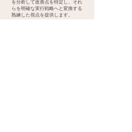
を分析して改善点を特定し、それ
らを明確な実行戦略へと変換する
熟練した視点を提供します。
​村井 和佳奈
ムライ ワカナ
講師
旅や食を通して異文化に触れるこ